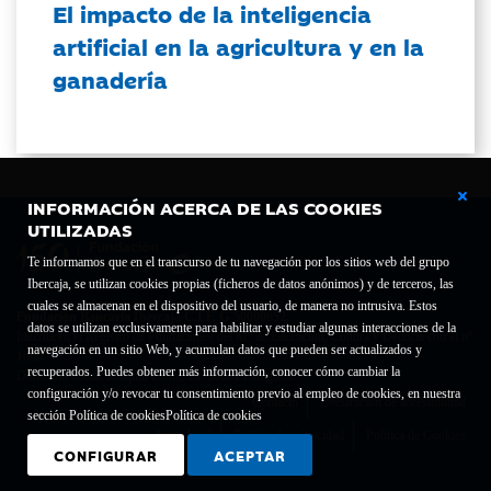
El impacto de la inteligencia
artificial en la agricultura y en la
ganadería
INFORMACIÓN ACERCA DE LAS COOKIES
UTILIZADAS
Te informamos que en el transcurso de tu navegación por los sitios web del grupo
Ibercaja, se utilizan cookies propias (ficheros de datos anónimos) y de terceros, las
cuales se almacenan en el dispositivo del usuario, de manera no intrusiva. Estos
Fundación Bancaria Ibercaja C.I.F. G-50000652.
datos se utilizan exclusivamente para habilitar y estudiar algunas interacciones de la
Inscrita en el Registro de Fundaciones del Mº de Educación, Cultura y Deporte con el nº
navegación en un sitio Web, y acumulan datos que pueden ser actualizados y
1689.
recuperados. Puedes obtener más información, conocer cómo cambiar la
Domicilio social: Joaquín Costa, 13. 50001 Zaragoza.
configuración y/o revocar tu consentimiento previo al empleo de cookies, en nuestra
Contacto
Declaración de accesibilidad
sección Política de cookies
Política de cookies
Aviso legal
Política de privacidad
Política de Cookies
CONFIGURAR
ACEPTAR