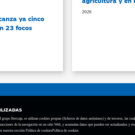
agricultura y en
2026
canza ya cinco
on 23 focos
ILIZADAS
grupo Ibercaja, se utilizan cookies propias (ficheros de datos anónimos) y de terceros, las cual
interacciones de la navegación en un sitio Web, y acumulan datos que pueden ser actualizados y
te con el nº 1689.
n nuestra sección Política de cookies
Política de cookies