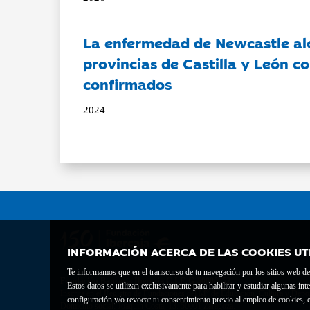
La enfermedad de Newcastle al
provincias de Castilla y León c
confirmados
2024
INFORMACIÓN ACERCA DE LAS COOKIES UT
Te informamos que en el transcurso de tu navegación por los sitios web del 
Fundación Bancaria Ibercaja C.I.F. G-50000652.
Estos datos se utilizan exclusivamente para habilitar y estudiar algunas 
Inscrita en el Registro de Fundaciones del Mº de Educación, Cultura y Depor
configuración y/o revocar tu consentimiento previo al empleo de cookies, e
Domicilio social: Joaquín Costa, 13. 50001 Zaragoza.