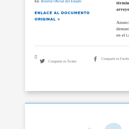
En:
Boletín Oficial del Estado
términ
arroyo
ENLACE AL DOCUMENTO
ORIGINAL >
Anunci
demani
en el 
Compartir en Faceb
Compartir en Twitter