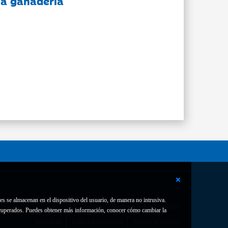
 la ganadería
es se almacenan en el dispositivo del usuario, de manera no intrusiva.
Contacto
Declaración de accesibilidad
 recuperados. Puedes obtener más información, conocer cómo cambiar la
Aviso legal
Política de privacidad
Política de Cookies