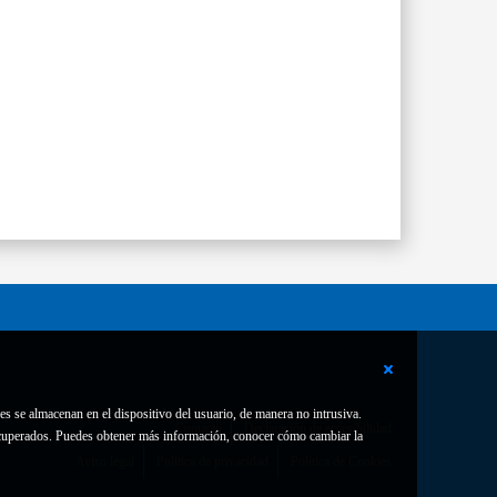
es se almacenan en el dispositivo del usuario, de manera no intrusiva.
Contacto
Declaración de accesibilidad
 recuperados. Puedes obtener más información, conocer cómo cambiar la
Aviso legal
Política de privacidad
Política de Cookies