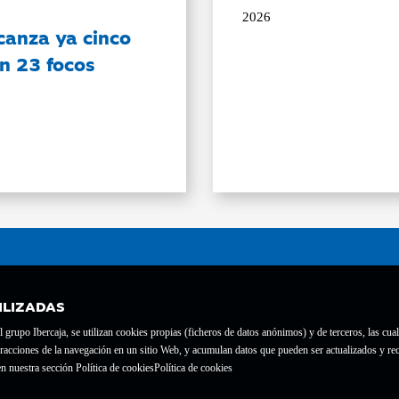
2026
canza ya cinco
on 23 focos
ILIZADAS
grupo Ibercaja, se utilizan cookies propias (ficheros de datos anónimos) y de terceros, las cual
interacciones de la navegación en un sitio Web, y acumulan datos que pueden ser actualizados y
te con el nº 1689.
n nuestra sección Política de cookies
Política de cookies