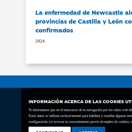
La enfermedad de Newcastle al
provincias de Castilla y León c
confirmados
2024
INFORMACIÓN ACERCA DE LAS COOKIES UT
Te informamos que en el transcurso de tu navegación por los sitios web del 
Fundación Bancaria Ibercaja C.I.F. G-50000652.
Estos datos se utilizan exclusivamente para habilitar y estudiar algunas 
Inscrita en el Registro de Fundaciones del Mº de Educación, Cultura y Depor
configuración y/o revocar tu consentimiento previo al empleo de cookies, e
Domicilio social: Joaquín Costa, 13. 50001 Zaragoza.