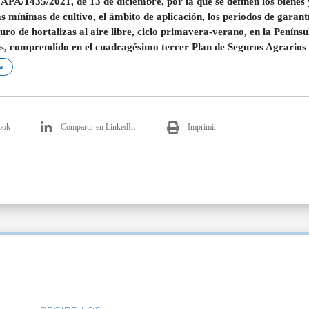
APA/1435/2021, de 13 de diciembre, por la que se definen los bienes 
s mínimas de cultivo, el ámbito de aplicación, los periodos de garantí
guro de hortalizas al aire libre, ciclo primavera-verano, en la Penín
s, comprendido en el cuadragésimo tercer Plan de Seguros Agrario
a
ook
Compartir en LinkedIn
Imprimir