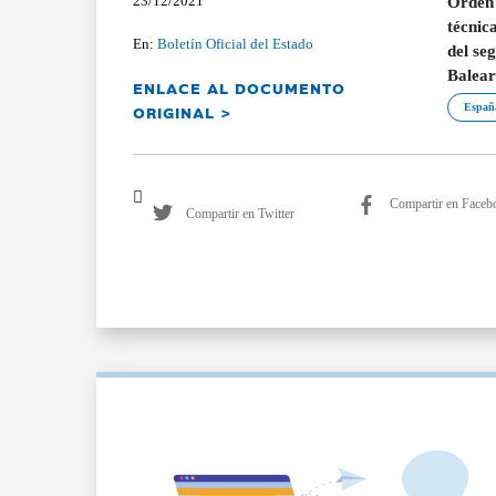
23/12/2021
Orden 
técnica
En:
Boletín Oficial del Estado
del se
Balear
ENLACE AL DOCUMENTO
ORIGINAL >
Españ
Compartir en Faceb
Compartir en Twitter