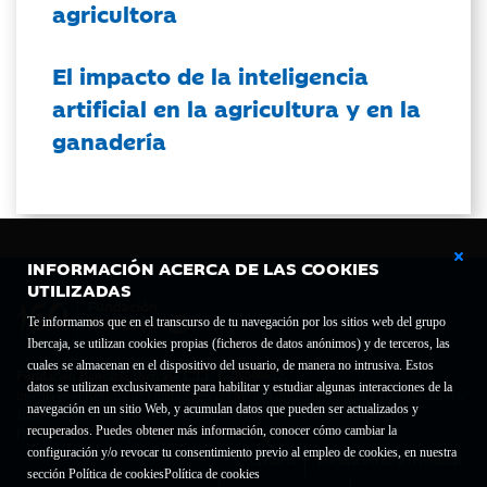
agricultora
El impacto de la inteligencia
artificial en la agricultura y en la
ganadería
INFORMACIÓN ACERCA DE LAS COOKIES
UTILIZADAS
Te informamos que en el transcurso de tu navegación por los sitios web del grupo
Ibercaja, se utilizan cookies propias (ficheros de datos anónimos) y de terceros, las
cuales se almacenan en el dispositivo del usuario, de manera no intrusiva. Estos
Fundación Bancaria Ibercaja C.I.F. G-50000652.
datos se utilizan exclusivamente para habilitar y estudiar algunas interacciones de la
Inscrita en el Registro de Fundaciones del Mº de Educación, Cultura y Deporte con el nº
navegación en un sitio Web, y acumulan datos que pueden ser actualizados y
1689.
recuperados. Puedes obtener más información, conocer cómo cambiar la
Domicilio social: Joaquín Costa, 13. 50001 Zaragoza.
configuración y/o revocar tu consentimiento previo al empleo de cookies, en nuestra
Contacto
Declaración de accesibilidad
sección Política de cookies
Política de cookies