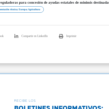
reguladoras para concesión de ayudas estatales de minimis destinadas
entación técnica; Europa; Agricultura
ook
Compartir en LinkedIn
Imprimir
RECIBE LOS
BOLETINES INFORMATIVOS: