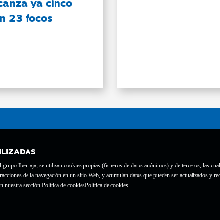
canza ya cinco
on 23 focos
ILIZADAS
grupo Ibercaja, se utilizan cookies propias (ficheros de datos anónimos) y de terceros, las cual
interacciones de la navegación en un sitio Web, y acumulan datos que pueden ser actualizados y
te con el nº 1689.
n nuestra sección Política de cookies
Política de cookies