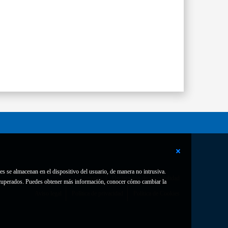
es se almacenan en el dispositivo del usuario, de manera no intrusiva.
Contacto
Declaración de accesibilidad
 recuperados. Puedes obtener más información, conocer cómo cambiar la
Aviso legal
Política de privacidad
Política de Cookies