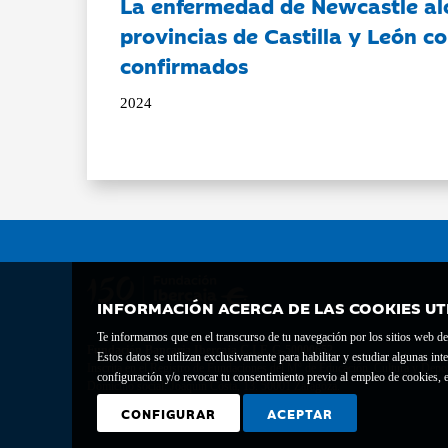
La enfermedad de Newcastle al
provincias de Castilla y León c
confirmados
2024
INFORMACIÓN ACERCA DE LAS COOKIES UT
Te informamos que en el transcurso de tu navegación por los sitios web del 
Fundación Bancaria Ibercaja C.I.F. G-50000652.
Estos datos se utilizan exclusivamente para habilitar y estudiar algunas 
Inscrita en el Registro de Fundaciones del Mº de Educación, Cultura y Depor
configuración y/o revocar tu consentimiento previo al empleo de cookies, e
Domicilio social: Joaquín Costa, 13. 50001 Zaragoza.
CONFIGURAR
ACEPTAR