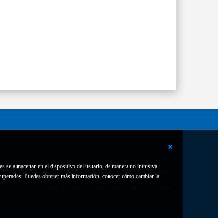
es se almacenan en el dispositivo del usuario, de manera no intrusiva.
Contacto
Declaración de accesibilidad
 recuperados. Puedes obtener más información, conocer cómo cambiar la
Aviso legal
Política de privacidad
Política de Cookies