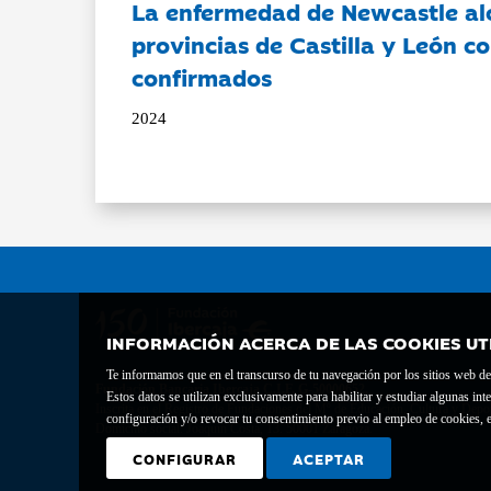
La enfermedad de Newcastle al
provincias de Castilla y León c
confirmados
2024
INFORMACIÓN ACERCA DE LAS COOKIES UT
Te informamos que en el transcurso de tu navegación por los sitios web del 
Fundación Bancaria Ibercaja C.I.F. G-50000652.
Estos datos se utilizan exclusivamente para habilitar y estudiar algunas 
Inscrita en el Registro de Fundaciones del Mº de Educación, Cultura y Depor
configuración y/o revocar tu consentimiento previo al empleo de cookies, e
Domicilio social: Joaquín Costa, 13. 50001 Zaragoza.
CONFIGURAR
ACEPTAR