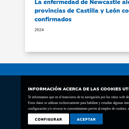
La enfermedad de Newcastle al
provincias de Castilla y León c
confirmados
2024
INFORMACIÓN ACERCA DE LAS COOKIES UT
Te informamos que en el transcurso de tu navegación por los sitios web del 
Fundación Bancaria Ibercaja C.I.F. G-50000652.
Estos datos se utilizan exclusivamente para habilitar y estudiar algunas 
Inscrita en el Registro de Fundaciones del Mº de Educación, Cultura y Depor
configuración y/o revocar tu consentimiento previo al empleo de cookies, e
Domicilio social: Joaquín Costa, 13. 50001 Zaragoza.
CONFIGURAR
ACEPTAR