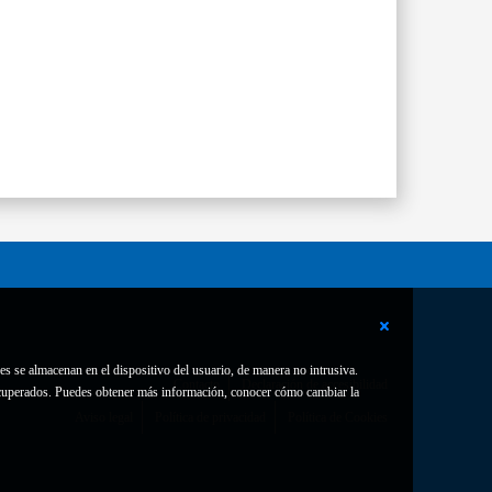
es se almacenan en el dispositivo del usuario, de manera no intrusiva.
Contacto
Declaración de accesibilidad
 recuperados. Puedes obtener más información, conocer cómo cambiar la
Aviso legal
Política de privacidad
Política de Cookies