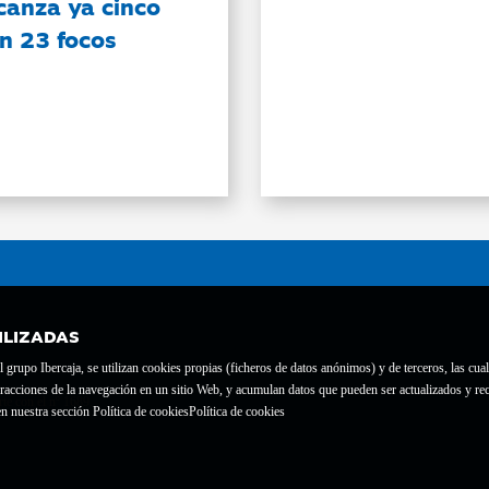
canza ya cinco
on 23 focos
ILIZADAS
grupo Ibercaja, se utilizan cookies propias (ficheros de datos anónimos) y de terceros, las cual
interacciones de la navegación en un sitio Web, y acumulan datos que pueden ser actualizados y
te con el nº 1689.
n nuestra sección Política de cookies
Política de cookies