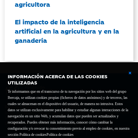
agricultora
El impacto de la inteligencia
artificial en la agricultura y en la
ganadería
INFORMACIÓN ACERCA DE LAS COOKIES
UTILIZADAS
Te informamos que en el transcurso de tu navegación por los sitios web del grupo
Ibercaja, se utilizan cookies propias (ficheros de datos anónimos) y de terceros, las
cuales se almacenan en el dispositivo del usuario, de manera no intrusiva. Estos
Fundación Bancaria Ibercaja C.I.F. G-50000652.
datos se utilizan exclusivamente para habilitar y estudiar algunas interacciones de la
Inscrita en el Registro de Fundaciones del Mº de Educación, Cultura y Deporte con el nº
navegación en un sitio Web, y acumulan datos que pueden ser actualizados y
1689.
recuperados. Puedes obtener más información, conocer cómo cambiar la
Domicilio social: Joaquín Costa, 13. 50001 Zaragoza.
configuración y/o revocar tu consentimiento previo al empleo de cookies, en nuestra
Contacto
Declaración de accesibilidad
sección Política de cookies
Política de cookies