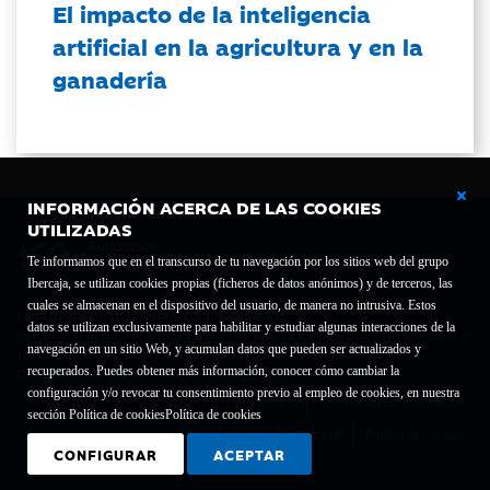
El impacto de la inteligencia
artificial en la agricultura y en la
ganadería
INFORMACIÓN ACERCA DE LAS COOKIES
UTILIZADAS
Te informamos que en el transcurso de tu navegación por los sitios web del grupo
Ibercaja, se utilizan cookies propias (ficheros de datos anónimos) y de terceros, las
cuales se almacenan en el dispositivo del usuario, de manera no intrusiva. Estos
Fundación Bancaria Ibercaja C.I.F. G-50000652.
datos se utilizan exclusivamente para habilitar y estudiar algunas interacciones de la
Inscrita en el Registro de Fundaciones del Mº de Educación, Cultura y Deporte con el nº
navegación en un sitio Web, y acumulan datos que pueden ser actualizados y
1689.
recuperados. Puedes obtener más información, conocer cómo cambiar la
Domicilio social: Joaquín Costa, 13. 50001 Zaragoza.
configuración y/o revocar tu consentimiento previo al empleo de cookies, en nuestra
Contacto
Declaración de accesibilidad
sección Política de cookies
Política de cookies
Aviso legal
Política de privacidad
Política de Cookies
CONFIGURAR
ACEPTAR