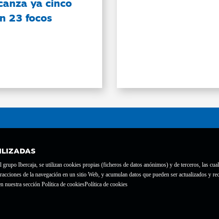
canza ya cinco
on 23 focos
ILIZADAS
grupo Ibercaja, se utilizan cookies propias (ficheros de datos anónimos) y de terceros, las cual
interacciones de la navegación en un sitio Web, y acumulan datos que pueden ser actualizados y
te con el nº 1689.
n nuestra sección Política de cookies
Política de cookies