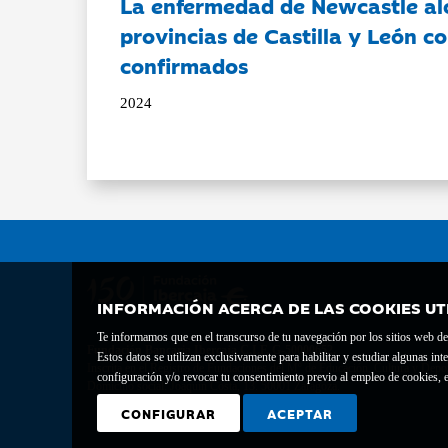
La enfermedad de Newcastle al
provincias de Castilla y León c
confirmados
2024
INFORMACIÓN ACERCA DE LAS COOKIES UT
Te informamos que en el transcurso de tu navegación por los sitios web del 
Fundación Bancaria Ibercaja C.I.F. G-50000652.
Estos datos se utilizan exclusivamente para habilitar y estudiar algunas 
Inscrita en el Registro de Fundaciones del Mº de Educación, Cultura y Depor
configuración y/o revocar tu consentimiento previo al empleo de cookies, e
Domicilio social: Joaquín Costa, 13. 50001 Zaragoza.
CONFIGURAR
ACEPTAR