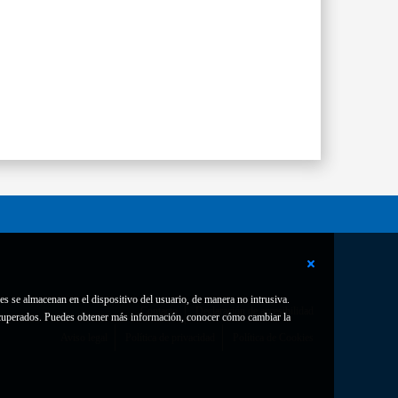
es se almacenan en el dispositivo del usuario, de manera no intrusiva.
Contacto
Declaración de accesibilidad
 recuperados. Puedes obtener más información, conocer cómo cambiar la
Aviso legal
Política de privacidad
Política de Cookies