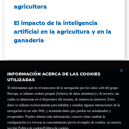
agricultora
El impacto de la inteligencia
artificial en la agricultura y en la
ganadería
INFORMACIÓN ACERCA DE LAS COOKIES
UTILIZADAS
Te informamos que en el transcurso de tu navegación por los sitios web del grupo
Ibercaja, se utilizan cookies propias (ficheros de datos anónimos) y de terceros, las
cuales se almacenan en el dispositivo del usuario, de manera no intrusiva. Estos
Fundación Bancaria Ibercaja C.I.F. G-50000652.
datos se utilizan exclusivamente para habilitar y estudiar algunas interacciones de la
Inscrita en el Registro de Fundaciones del Mº de Educación, Cultura y Deporte con el nº
navegación en un sitio Web, y acumulan datos que pueden ser actualizados y
1689.
recuperados. Puedes obtener más información, conocer cómo cambiar la
Domicilio social: Joaquín Costa, 13. 50001 Zaragoza.
configuración y/o revocar tu consentimiento previo al empleo de cookies, en nuestra
Contacto
Declaración de accesibilidad
sección Política de cookies
Política de cookies