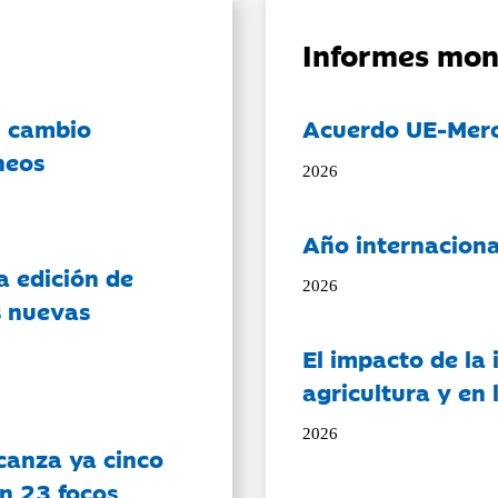
Informes mon
l cambio
Acuerdo UE-Mer
neos
2026
Año internaciona
a edición de
2026
s nuevas
El impacto de la i
agricultura y en
2026
canza ya cinco
on 23 focos