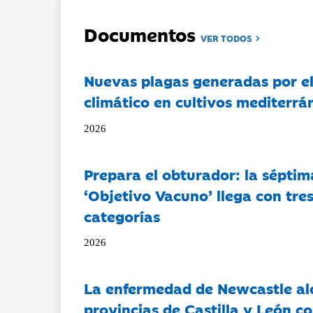
Documentos
VER TODOS
Nuevas plagas generadas por e
climático en cultivos mediterrá
2026
Prepara el obturador: la séptim
‘Objetivo Vacuno’ llega con tre
categorías
2026
La enfermedad de Newcastle al
provincias de Castilla y León c