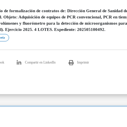
o de formalización de contratos de: Dirección General de Sanidad d
. Objeto: Adquisición de equipos de PCR convencional, PCR en tie
olúmenes y fluorómetro para la detección de microorganismos para e
). Ejercicio 2025. 4 LOTES. Expediente: 202505100492.
ería
ook
Compartir en LinkedIn
Imprimir