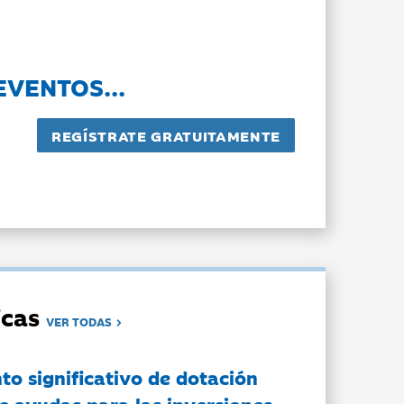
EVENTOS...
dicas
VER TODAS
to significativo de dotación
e ayudas para las inversiones