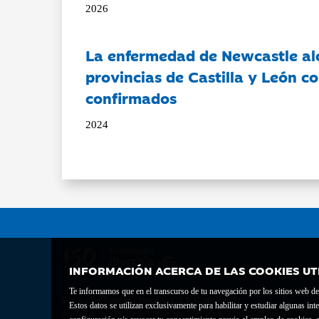
2026
La enfermedad de Newcastle al
provincias de Castilla y León c
confirmados
2024
INFORMACIÓN ACERCA DE LAS COOKIES UT
Te informamos que en el transcurso de tu navegación por los sitios web del 
Fundación Bancaria Ibercaja C.I.F. G-50000652.
Estos datos se utilizan exclusivamente para habilitar y estudiar algunas 
Inscrita en el Registro de Fundaciones del Mº de Educación, Cultura y Depor