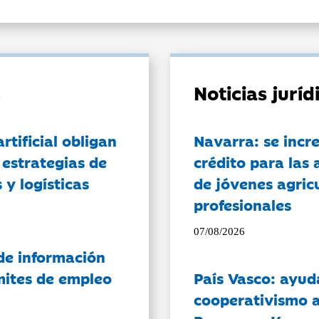
Noticias jurí
artificial obligan
Navarra: se incr
 estrategias de
crédito para las 
 y logísticas
de jóvenes agricu
profesionales
07/08/2026
de información
ámites de empleo
País Vasco: ayud
cooperativismo a