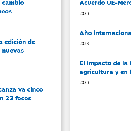
l cambio
Acuerdo UE-Mer
neos
2026
Año internaciona
a edición de
2026
s nuevas
El impacto de la i
agricultura y en
2026
canza ya cinco
on 23 focos