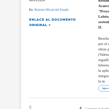
06/03/2024
Resolu
Acuerd
En:
Boletín Oficial del Estado
"Proye
Lobón 
ENLACE AL DOCUMENTO
sosten
ORIGINAL >
II.
Resoluc
por el 
obras 
(Valenc
regadí
febrero
la apli
integr
la m
Agua d
Compartir en Faceb