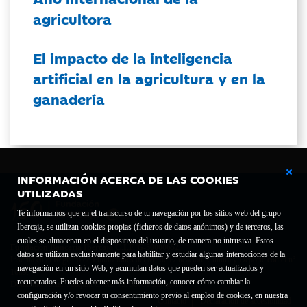
agricultora
El impacto de la inteligencia
artificial en la agricultura y en la
ganadería
INFORMACIÓN ACERCA DE LAS COOKIES
UTILIZADAS
Te informamos que en el transcurso de tu navegación por los sitios web del grupo
Ibercaja, se utilizan cookies propias (ficheros de datos anónimos) y de terceros, las
cuales se almacenan en el dispositivo del usuario, de manera no intrusiva. Estos
Fundación Bancaria Ibercaja C.I.F. G-50000652.
datos se utilizan exclusivamente para habilitar y estudiar algunas interacciones de la
Inscrita en el Registro de Fundaciones del Mº de Educación, Cultura y Deporte con el nº
navegación en un sitio Web, y acumulan datos que pueden ser actualizados y
1689.
recuperados. Puedes obtener más información, conocer cómo cambiar la
Domicilio social: Joaquín Costa, 13. 50001 Zaragoza.
configuración y/o revocar tu consentimiento previo al empleo de cookies, en nuestra
Contacto
Declaración de accesibilidad