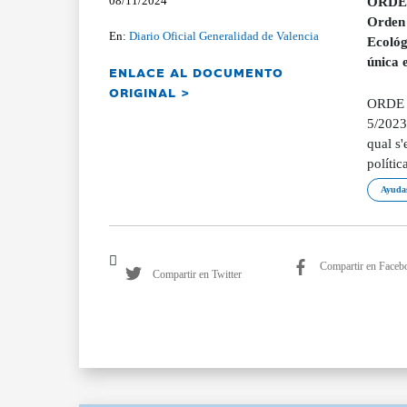
08/11/2024
ORDEN 
Orden 
En:
Diario Oficial Generalidad de Valencia
Ecológ
única 
ENLACE AL DOCUMENTO
ORIGINAL >
ORDE 1
5/2023
qual s'
políti
Ayudas
Compartir en Faceb
Compartir en Twitter