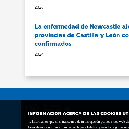
2026
La enfermedad de Newcastle al
provincias de Castilla y León c
confirmados
2024
INFORMACIÓN ACERCA DE LAS COOKIES UT
Te informamos que en el transcurso de tu navegación por los sitios web del 
Fundación Bancaria Ibercaja C.I.F. G-50000652.
Estos datos se utilizan exclusivamente para habilitar y estudiar algunas 