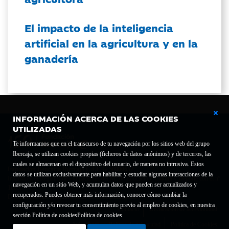
El impacto de la inteligencia
artificial en la agricultura y en la
ganadería
INFORMACIÓN ACERCA DE LAS COOKIES
UTILIZADAS
Te informamos que en el transcurso de tu navegación por los sitios web del grupo
Ibercaja, se utilizan cookies propias (ficheros de datos anónimos) y de terceros, las
cuales se almacenan en el dispositivo del usuario, de manera no intrusiva. Estos
Fundación Bancaria Ibercaja C.I.F. G-50000652.
datos se utilizan exclusivamente para habilitar y estudiar algunas interacciones de la
Inscrita en el Registro de Fundaciones del Mº de Educación, Cultura y Deporte con el nº
navegación en un sitio Web, y acumulan datos que pueden ser actualizados y
1689.
recuperados. Puedes obtener más información, conocer cómo cambiar la
Domicilio social: Joaquín Costa, 13. 50001 Zaragoza.
configuración y/o revocar tu consentimiento previo al empleo de cookies, en nuestra
Contacto
Declaración de accesibilidad
sección Política de cookies
Política de cookies
Aviso legal
Política de privacidad
Política de Cookies