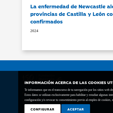
La enfermedad de Newcastle al
provincias de Castilla y León c
confirmados
2024
INFORMACIÓN ACERCA DE LAS COOKIES UT
Te informamos que en el transcurso de tu navegación por los sitios web del 
Fundación Bancaria Ibercaja C.I.F. G-50000652.
Estos datos se utilizan exclusivamente para habilitar y estudiar algunas 
Inscrita en el Registro de Fundaciones del Mº de Educación, Cultura y Depor
configuración y/o revocar tu consentimiento previo al empleo de cookies, e
Domicilio social: Joaquín Costa, 13. 50001 Zaragoza.
CONFIGURAR
ACEPTAR