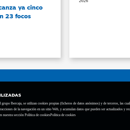
2026
canza ya cinco
on 23 focos
ILIZADAS
grupo Ibercaja, se utilizan cookies propias (ficheros de datos anónimos) y de terceros, las cual
interacciones de la navegación en un sitio Web, y acumulan datos que pueden ser actualizados y
te con el nº 1689.
n nuestra sección Política de cookies
Política de cookies