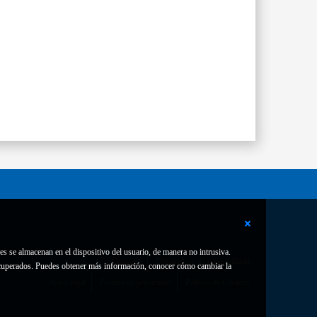
es se almacenan en el dispositivo del usuario, de manera no intrusiva.
Contacto
Declaración de accesibilidad
 recuperados. Puedes obtener más información, conocer cómo cambiar la
Aviso legal
Política de privacidad
Política de Cookies