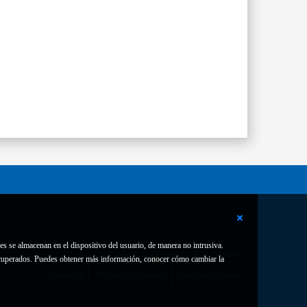
es se almacenan en el dispositivo del usuario, de manera no intrusiva.
Contacto
Declaración de accesibilidad
 recuperados. Puedes obtener más información, conocer cómo cambiar la
Aviso legal
Política de privacidad
Política de Cookies