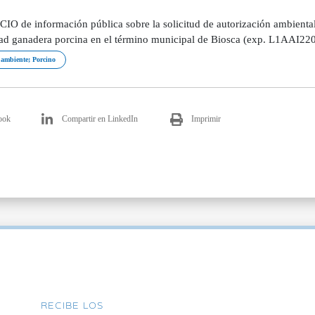
O de información pública sobre la solicitud de autorización ambiental
dad ganadera porcina en el término municipal de Biosca (exp. L1AAI22
ambiente; Porcino
ook
Compartir en LinkedIn
Imprimir
RECIBE LOS