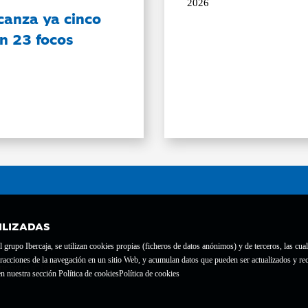
2026
canza ya cinco
on 23 focos
ILIZADAS
grupo Ibercaja, se utilizan cookies propias (ficheros de datos anónimos) y de terceros, las cual
interacciones de la navegación en un sitio Web, y acumulan datos que pueden ser actualizados y
te con el nº 1689.
n nuestra sección Política de cookies
Política de cookies