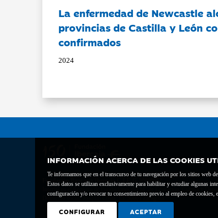
La enfermedad de Newcastle al
provincias de Castilla y León c
confirmados
2024
INFORMACIÓN ACERCA DE LAS COOKIES UT
Te informamos que en el transcurso de tu navegación por los sitios web del 
Fundación Bancaria Ibercaja C.I.F. G-50000652.
Estos datos se utilizan exclusivamente para habilitar y estudiar algunas 
Inscrita en el Registro de Fundaciones del Mº de Educación, Cultura y Depor
configuración y/o revocar tu consentimiento previo al empleo de cookies, e
Domicilio social: Joaquín Costa, 13. 50001 Zaragoza.
CONFIGURAR
ACEPTAR