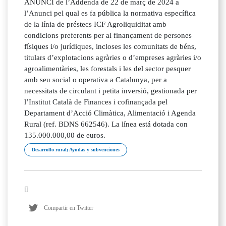
ANUNCI de l’Addenda de 22 de març de 2024 a
l’Anunci pel qual es fa pública la normativa específica
de la línia de préstecs ICF Agroliquiditat amb
condicions preferents per al finançament de persones
físiques i/o jurídiques, incloses les comunitats de béns,
titulars d’explotacions agràries o d’empreses agràries i/o
agroalimentàries, les forestals i les del sector pesquer
amb seu social o operativa a Catalunya, per a
necessitats de circulant i petita inversió, gestionada per
l’Institut Català de Finances i cofinançada pel
Departament d’Acció Climàtica, Alimentació i Agenda
Rural (ref. BDNS 662546). La línea está dotada con
135.000.000,00 de euros.
Desarrollo rural; Ayudas y subvenciones
Compartir en Twitter