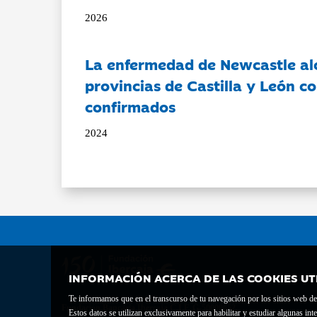
2026
La enfermedad de Newcastle al
provincias de Castilla y León c
confirmados
2024
INFORMACIÓN ACERCA DE LAS COOKIES UT
Te informamos que en el transcurso de tu navegación por los sitios web del 
Fundación Bancaria Ibercaja C.I.F. G-50000652.
Estos datos se utilizan exclusivamente para habilitar y estudiar algunas 