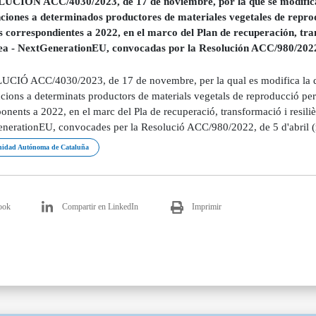
CIÓN ACC/4030/2023, de 17 de noviembre, por la que se modifica l
ciones a determinados productores de materiales vegetales de repro
s correspondientes a 2022, en el marco del Plan de recuperación, tran
a - NextGenerationEU, convocadas por la Resolución ACC/980/2022,
CIÓ ACC/4030/2023, de 17 de novembre, per la qual es modifica la dot
ions a determinats productors de materials vegetals de reproducció per 
onents a 2022, en el marc del Pla de recuperació, transformació i resiliè
nerationEU, convocades per la Resolució ACC/980/2022, de 5 d'abril 
idad Autónoma de Cataluña
ook
Compartir en LinkedIn
Imprimir