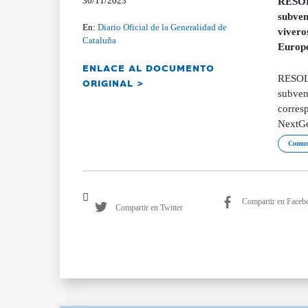
30/11/2023
RESOLU
subven
En:
Diario Oficial de la Generalidad de
vivero
Cataluña
Europe
ENLACE AL DOCUMENTO
RESOLU
ORIGINAL >
subvenc
corresp
NextGe
Comun
Compartir en Faceb
Compartir en Twitter