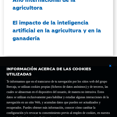
agricultora
El impacto de la inteligencia
artificial en la agricultura y en la
ganadería
INFORMACIÓN ACERCA DE LAS COOKIES
UTILIZADAS
Te informamos que en el transcurso de tu navegación por los sitios web del grupo
Ibercaja, se utilizan cookies propias (ficheros de datos anónimos) y de terceros, las
cuales se almacenan en el dispositivo del usuario, de manera no intrusiva. Estos
Fundación Bancaria Ibercaja C.I.F. G-50000652.
datos se utilizan exclusivamente para habilitar y estudiar algunas interacciones de la
Inscrita en el Registro de Fundaciones del Mº de Educación, Cultura y Deporte con el nº
navegación en un sitio Web, y acumulan datos que pueden ser actualizados y
1689.
recuperados. Puedes obtener más información, conocer cómo cambiar la
Domicilio social: Joaquín Costa, 13. 50001 Zaragoza.
configuración y/o revocar tu consentimiento previo al empleo de cookies, en nuestra
Contacto
Declaración de accesibilidad