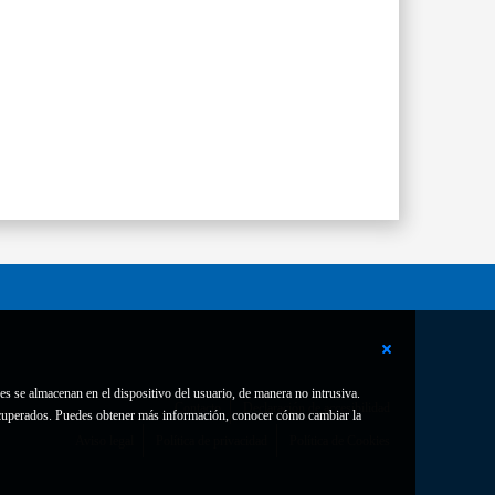
es se almacenan en el dispositivo del usuario, de manera no intrusiva.
Contacto
Declaración de accesibilidad
 recuperados. Puedes obtener más información, conocer cómo cambiar la
Aviso legal
Política de privacidad
Política de Cookies