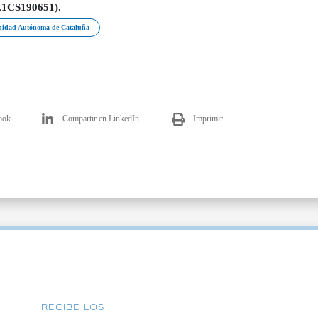
L1CS190651).
idad Autónoma de Cataluña
ook
Compartir en LinkedIn
Imprimir
RECIBE LOS