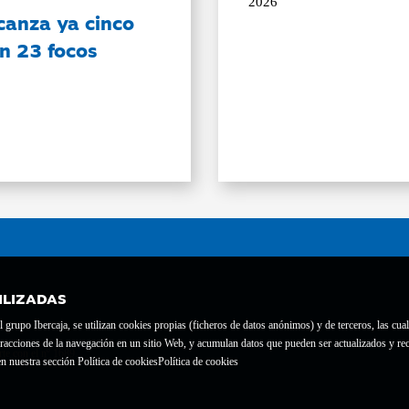
2026
canza ya cinco
on 23 focos
ILIZADAS
grupo Ibercaja, se utilizan cookies propias (ficheros de datos anónimos) y de terceros, las cual
interacciones de la navegación en un sitio Web, y acumulan datos que pueden ser actualizados y
te con el nº 1689.
n nuestra sección Política de cookies
Política de cookies