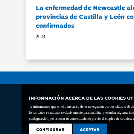
La enfermedad de Newcastle al
provincias de Castilla y León c
confirmados
2024
INFORMACIÓN ACERCA DE LAS COOKIES UT
Te informamos que en el transcurso de tu navegación por los sitios web del 
Fundación Bancaria Ibercaja C.I.F. G-50000652.
Estos datos se utilizan exclusivamente para habilitar y estudiar algunas 
Inscrita en el Registro de Fundaciones del Mº de Educación, Cultura y Depor
configuración y/o revocar tu consentimiento previo al empleo de cookies, e
Domicilio social: Joaquín Costa, 13. 50001 Zaragoza.
CONFIGURAR
ACEPTAR