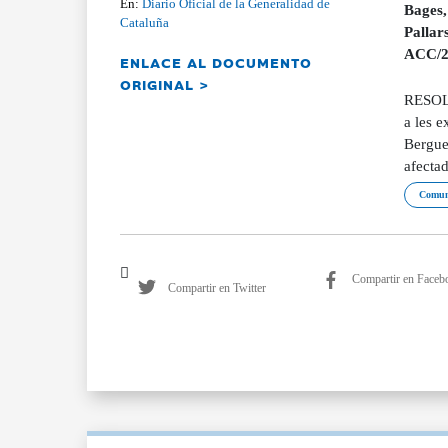
En:
Diario Oficial de la Generalidad de
Bages,
Cataluña
Pallar
ACC/28
ENLACE AL DOCUMENTO
ORIGINAL >
RESOLU
a les e
Bergued
afecta
Comun
Compartir en Faceb
Compartir en Twitter