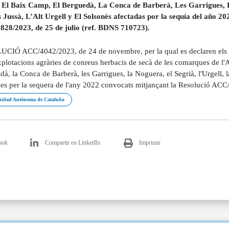
 El Baix Camp, El Berguedà, La Conca de Barberà, Les Garrigues, L
s Jussà, L’Alt Urgell y El Solsonès afectadas por la sequía del año 
28/2023, de 25 de julio (ref. BDNS 710723).
CIÓ ACC/4042/2023, de 24 de novembre, per la qual es declaren els crè
xplotacions agràries de conreus herbacis de secà de les comarques de l'
à, la Conca de Barberà, les Garrigues, la Noguera, el Segrià, l'Urgell, la 
des per la sequera de l'any 2022 convocats mitjançant la Resolució ACC
idad Autónoma de Cataluña
ook
Compartir en LinkedIn
Imprimir