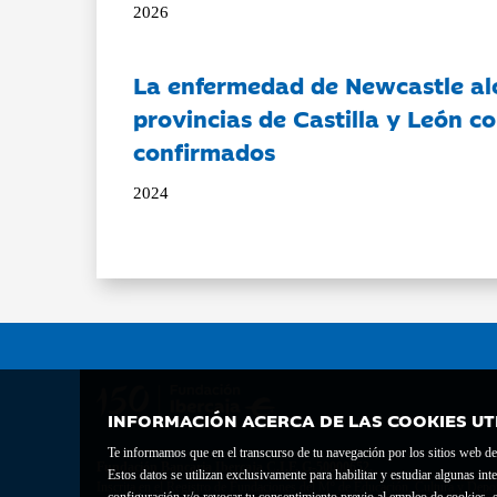
2026
La enfermedad de Newcastle al
provincias de Castilla y León c
confirmados
2024
INFORMACIÓN ACERCA DE LAS COOKIES UT
Te informamos que en el transcurso de tu navegación por los sitios web del 
Fundación Bancaria Ibercaja C.I.F. G-50000652.
Estos datos se utilizan exclusivamente para habilitar y estudiar algunas 
Inscrita en el Registro de Fundaciones del Mº de Educación, Cultura y Depor