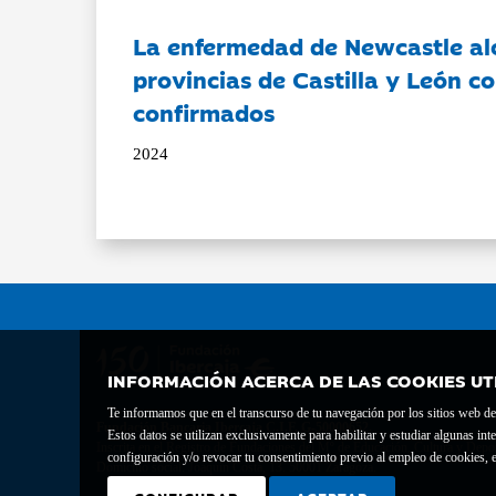
La enfermedad de Newcastle al
provincias de Castilla y León c
confirmados
2024
INFORMACIÓN ACERCA DE LAS COOKIES UT
Te informamos que en el transcurso de tu navegación por los sitios web del 
Fundación Bancaria Ibercaja C.I.F. G-50000652.
Estos datos se utilizan exclusivamente para habilitar y estudiar algunas 
Inscrita en el Registro de Fundaciones del Mº de Educación, Cultura y Depor
configuración y/o revocar tu consentimiento previo al empleo de cookies, e
Domicilio social: Joaquín Costa, 13. 50001 Zaragoza.