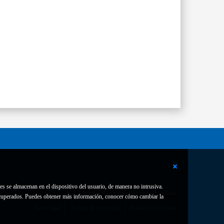
es se almacenan en el dispositivo del usuario, de manera no intrusiva.
Contacto
Declaración de accesibilidad
 recuperados. Puedes obtener más información, conocer cómo cambiar la
Aviso legal
Política de privacidad
Política de Cookies