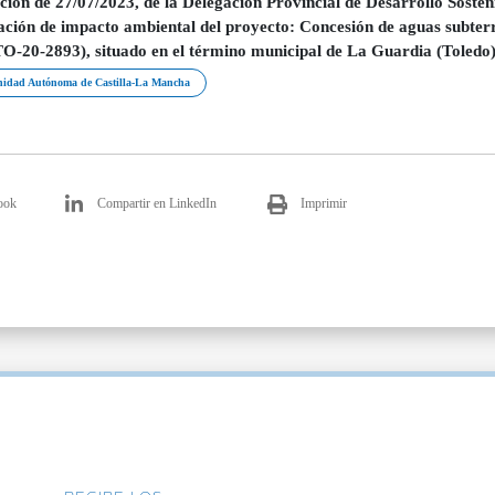
ción de 27/07/2023, de la Delegación Provincial de Desarrollo Sosteni
ación de impacto ambiental del proyecto: Concesión de aguas subterr
-20-2893), situado en el término municipal de La Guardia (Toledo)
idad Autónoma de Castilla-La Mancha
ook
Compartir en LinkedIn
Imprimir