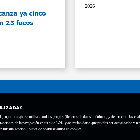
2026
canza ya cinco
on 23 focos
ILIZADAS
grupo Ibercaja, se utilizan cookies propias (ficheros de datos anónimos) y de terceros, las cual
interacciones de la navegación en un sitio Web, y acumulan datos que pueden ser actualizados y
te con el nº 1689.
n nuestra sección Política de cookies
Política de cookies