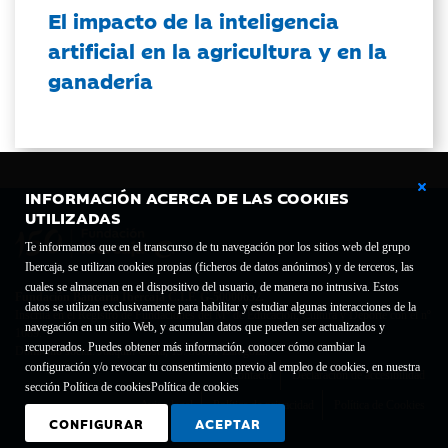
El impacto de la inteligencia
artificial en la agricultura y en la
ganadería
INFORMACIÓN ACERCA DE LAS COOKIES
UTILIZADAS
Te informamos que en el transcurso de tu navegación por los sitios web del grupo
Ibercaja, se utilizan cookies propias (ficheros de datos anónimos) y de terceros, las
cuales se almacenan en el dispositivo del usuario, de manera no intrusiva. Estos
Fundación Bancaria Ibercaja C.I.F. G-50000652.
datos se utilizan exclusivamente para habilitar y estudiar algunas interacciones de la
Inscrita en el Registro de Fundaciones del Mº de Educación, Cultura y Deporte con el nº
navegación en un sitio Web, y acumulan datos que pueden ser actualizados y
1689.
recuperados. Puedes obtener más información, conocer cómo cambiar la
Domicilio social: Joaquín Costa, 13. 50001 Zaragoza.
configuración y/o revocar tu consentimiento previo al empleo de cookies, en nuestra
Contacto
Declaración de accesibilidad
sección Política de cookies
Política de cookies
Aviso legal
Política de privacidad
Política de Cookies
CONFIGURAR
ACEPTAR