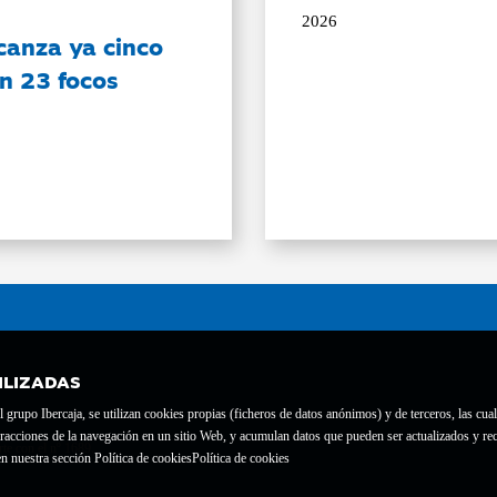
2026
canza ya cinco
on 23 focos
ILIZADAS
grupo Ibercaja, se utilizan cookies propias (ficheros de datos anónimos) y de terceros, las cual
interacciones de la navegación en un sitio Web, y acumulan datos que pueden ser actualizados y
te con el nº 1689.
n nuestra sección Política de cookies
Política de cookies