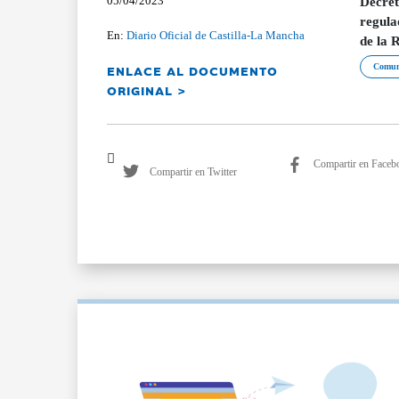
05/04/2023
Decret
regula
En:
Diario Oficial de Castilla-La Mancha
de la 
ENLACE AL DOCUMENTO
Comun
ORIGINAL >
Compartir en Faceb
Compartir en Twitter