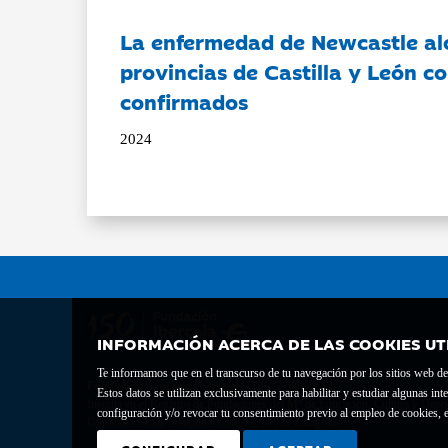
La enfermedad de Newcastle al
provincias de Castilla y León c
confirmados
2024
INFORMACIÓN ACERCA DE LAS COOKIES UT
Te informamos que en el transcurso de tu navegación por los sitios web del 
Fundación Bancaria Ibercaja C.I.F. G-50000652.
Estos datos se utilizan exclusivamente para habilitar y estudiar algunas 
Inscrita en el Registro de Fundaciones del Mº de Educación, Cultura y Depor
configuración y/o revocar tu consentimiento previo al empleo de cookies, e
Domicilio social: Joaquín Costa, 13. 50001 Zaragoza.