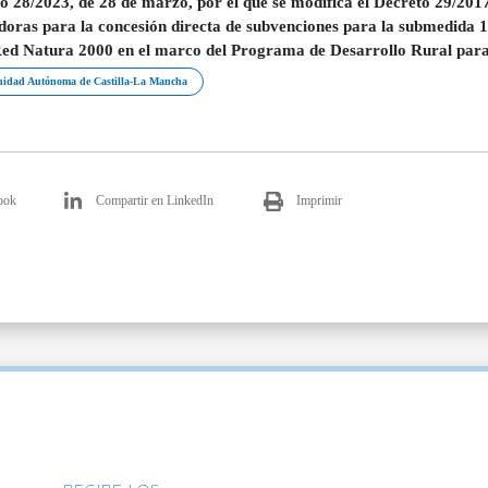
o 28/2023, de 28 de marzo, por el que se modifica el Decreto 29/2017, 
doras para la concesión directa de subvenciones para la submedida 
Red Natura 2000 en el marco del Programa de Desarrollo Rural par
idad Autónoma de Castilla-La Mancha
ook
Compartir en LinkedIn
Imprimir