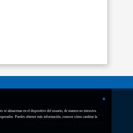
es se almacenan en el dispositivo del usuario, de manera no intrusiva.
Contacto
Declaración de accesibilidad
 recuperados. Puedes obtener más información, conocer cómo cambiar la
Aviso legal
Política de privacidad
Política de Cookies