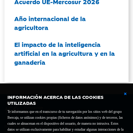
Acuerdo UE-Mercosur 2026
Año internacional de la
agricultora
El impacto de la inteligencia
artificial en la agricultura y en la
ganadería
INFORMACIÓN ACERCA DE LAS COOKIES
UTILIZADAS
Te informamos que en el transcurso de tu navegación por los sitios web del grupo
Ibercaja, se utilizan cookies propias (ficheros de datos anónimos) y de terceros, las
cuales se almacenan en el dispositivo del usuario, de manera no intrusiva. Estos
Fundación Bancaria Ibercaja C.I.F. G-50000652.
datos se utilizan exclusivamente para habilitar y estudiar algunas interacciones de la
Inscrita en el Registro de Fundaciones del Mº de Educación, Cultura y Deporte con el nº