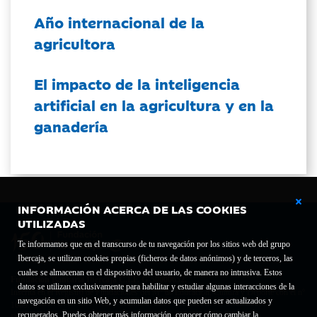
Año internacional de la
agricultora
El impacto de la inteligencia
artificial en la agricultura y en la
ganadería
INFORMACIÓN ACERCA DE LAS COOKIES
UTILIZADAS
Te informamos que en el transcurso de tu navegación por los sitios web del grupo
Ibercaja, se utilizan cookies propias (ficheros de datos anónimos) y de terceros, las
cuales se almacenan en el dispositivo del usuario, de manera no intrusiva. Estos
Fundación Bancaria Ibercaja C.I.F. G-50000652.
datos se utilizan exclusivamente para habilitar y estudiar algunas interacciones de la
Inscrita en el Registro de Fundaciones del Mº de Educación, Cultura y Deporte con el nº
navegación en un sitio Web, y acumulan datos que pueden ser actualizados y
1689.
recuperados. Puedes obtener más información, conocer cómo cambiar la