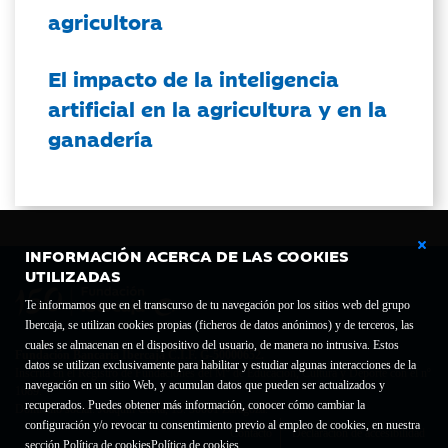
agricultora
El impacto de la inteligencia
artificial en la agricultura y en la
ganadería
INFORMACIÓN ACERCA DE LAS COOKIES
UTILIZADAS
Te informamos que en el transcurso de tu navegación por los sitios web del grupo
Ibercaja, se utilizan cookies propias (ficheros de datos anónimos) y de terceros, las
cuales se almacenan en el dispositivo del usuario, de manera no intrusiva. Estos
Fundación Bancaria Ibercaja C.I.F. G-50000652.
datos se utilizan exclusivamente para habilitar y estudiar algunas interacciones de la
Inscrita en el Registro de Fundaciones del Mº de Educación, Cultura y Deporte con el nº
navegación en un sitio Web, y acumulan datos que pueden ser actualizados y
1689.
recuperados. Puedes obtener más información, conocer cómo cambiar la
Domicilio social: Joaquín Costa, 13. 50001 Zaragoza.
configuración y/o revocar tu consentimiento previo al empleo de cookies, en nuestra
Contacto
Declaración de accesibilidad
sección Política de cookies
Política de cookies