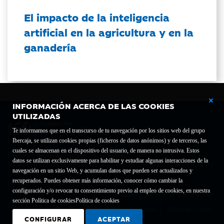
El impacto de la inteligencia
artificial en la agricultura y en la
ganadería
INFORMACIÓN ACERCA DE LAS COOKIES
UTILIZADAS
Te informamos que en el transcurso de tu navegación por los sitios web del grupo
Ibercaja, se utilizan cookies propias (ficheros de datos anónimos) y de terceros, las
cuales se almacenan en el dispositivo del usuario, de manera no intrusiva. Estos
Fundación Bancaria Ibercaja C.I.F. G-50000652.
datos se utilizan exclusivamente para habilitar y estudiar algunas interacciones de la
Inscrita en el Registro de Fundaciones del Mº de Educación, Cultura y Deporte con el nº
navegación en un sitio Web, y acumulan datos que pueden ser actualizados y
1689.
recuperados. Puedes obtener más información, conocer cómo cambiar la
Domicilio social: Joaquín Costa, 13. 50001 Zaragoza.
configuración y/o revocar tu consentimiento previo al empleo de cookies, en nuestra
Contacto
Declaración de accesibilidad
sección Política de cookies
Política de cookies
Aviso legal
Política de privacidad
Política de Cookies
CONFIGURAR
ACEPTAR