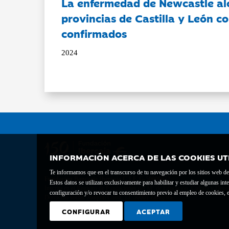
La enfermedad de Newcastle al
provincias de Castilla y León c
confirmados
2024
INFORMACIÓN ACERCA DE LAS COOKIES UT
Te informamos que en el transcurso de tu navegación por los sitios web del 
Fundación Bancaria Ibercaja C.I.F. G-50000652.
Estos datos se utilizan exclusivamente para habilitar y estudiar algunas 
Inscrita en el Registro de Fundaciones del Mº de Educación, Cultura y Depor
configuración y/o revocar tu consentimiento previo al empleo de cookies, e
Domicilio social: Joaquín Costa, 13. 50001 Zaragoza.
CONFIGURAR
ACEPTAR