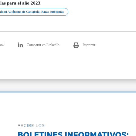
las para el año 2023.
dad Autónoma de Cantabria; Razas autóctonas
ook
Compartir en LinkedIn
Imprimir
RECIBE LOS
BOLETINES INFORMATIVOS: