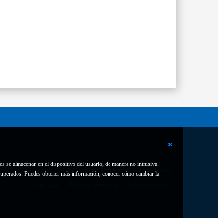
es se almacenan en el dispositivo del usuario, de manera no intrusiva.
Contacto
Declaración de accesibilidad
 recuperados. Puedes obtener más información, conocer cómo cambiar la
Aviso legal
Política de privacidad
Política de Cookies