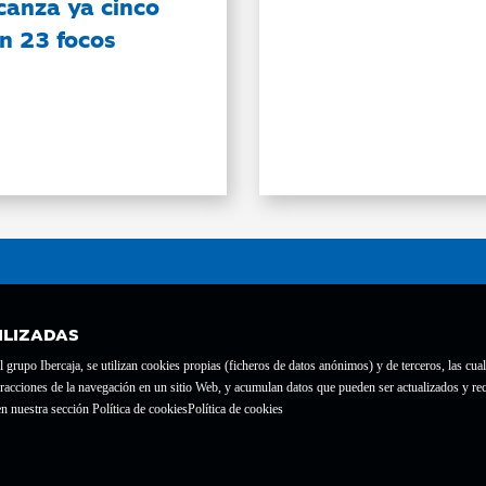
canza ya cinco
on 23 focos
ILIZADAS
grupo Ibercaja, se utilizan cookies propias (ficheros de datos anónimos) y de terceros, las cual
interacciones de la navegación en un sitio Web, y acumulan datos que pueden ser actualizados y
te con el nº 1689.
n nuestra sección Política de cookies
Política de cookies