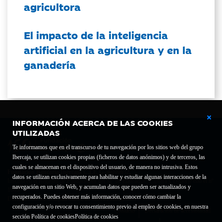
agricultora
El impacto de la inteligencia
artificial en la agricultura y en la
ganadería
INFORMACIÓN ACERCA DE LAS COOKIES
UTILIZADAS
Te informamos que en el transcurso de tu navegación por los sitios web del grupo
Ibercaja, se utilizan cookies propias (ficheros de datos anónimos) y de terceros, las
cuales se almacenan en el dispositivo del usuario, de manera no intrusiva. Estos
Fundación Bancaria Ibercaja C.I.F. G-50000652.
datos se utilizan exclusivamente para habilitar y estudiar algunas interacciones de la
Inscrita en el Registro de Fundaciones del Mº de Educación, Cultura y Deporte con el nº
navegación en un sitio Web, y acumulan datos que pueden ser actualizados y
1689.
recuperados. Puedes obtener más información, conocer cómo cambiar la
Domicilio social: Joaquín Costa, 13. 50001 Zaragoza.
configuración y/o revocar tu consentimiento previo al empleo de cookies, en nuestra
Contacto
Declaración de accesibilidad
sección Política de cookies
Política de cookies