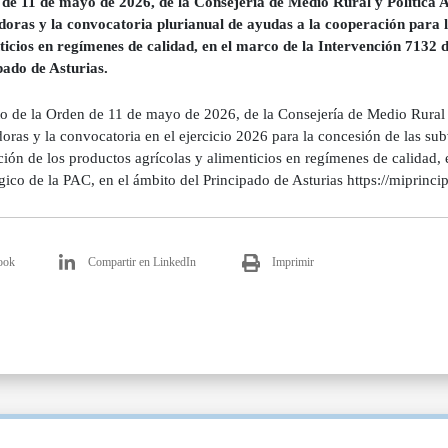
de 11 de mayo de 2026, de la Consejería de Medio Rural y Política A
doras y la convocatoria plurianual de ayudas a la cooperación para 
ticios en regímenes de calidad, en el marco de la Intervención 7132 d
pado de Asturias.
o de la Orden de 11 de mayo de 2026, de la Consejería de Medio Rural y
oras y la convocatoria en el ejercicio 2026 para la concesión de las su
ión de los productos agrícolas y alimenticios en regímenes de calidad, 
égico de la PAC, en el ámbito del Principado de Asturias https://miprin
ook
Compartir en LinkedIn
Imprimir