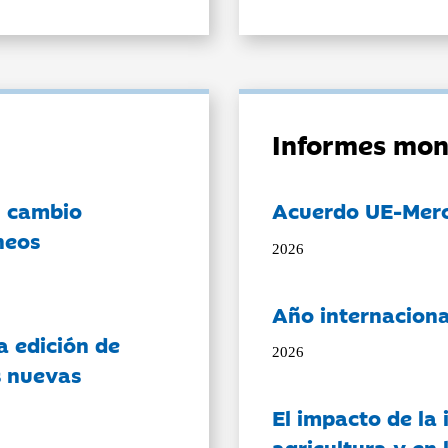
Informes mon
l cambio
Acuerdo UE-Mer
neos
2026
Año internaciona
a edición de
2026
s nuevas
El impacto de la i
agricultura y en