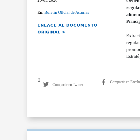
20/05/2026
Orden 
regula
En:
Boletín Oficial de Asturias
alimen
Princi
ENLACE AL DOCUMENTO
ORIGINAL >
Extract
regulad
promoc
Estrat
Compartir en Faceb
Compartir en Twitter