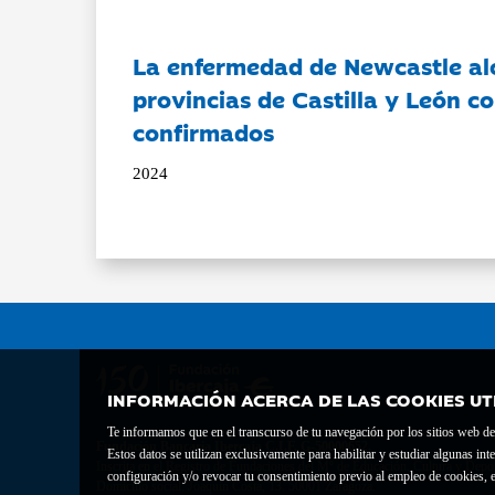
La enfermedad de Newcastle al
provincias de Castilla y León c
confirmados
2024
INFORMACIÓN ACERCA DE LAS COOKIES UT
Te informamos que en el transcurso de tu navegación por los sitios web del 
Fundación Bancaria Ibercaja C.I.F. G-50000652.
Estos datos se utilizan exclusivamente para habilitar y estudiar algunas 
Inscrita en el Registro de Fundaciones del Mº de Educación, Cultura y Depor
configuración y/o revocar tu consentimiento previo al empleo de cookies, e
Domicilio social: Joaquín Costa, 13. 50001 Zaragoza.