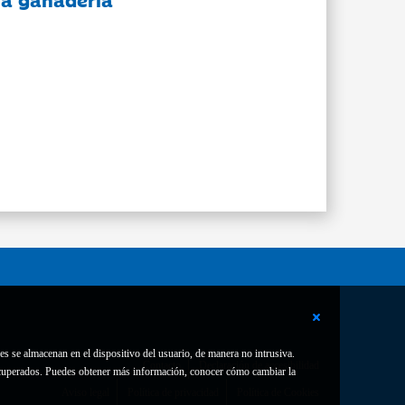
es se almacenan en el dispositivo del usuario, de manera no intrusiva.
Contacto
Declaración de accesibilidad
 recuperados. Puedes obtener más información, conocer cómo cambiar la
Aviso legal
Política de privacidad
Política de Cookies