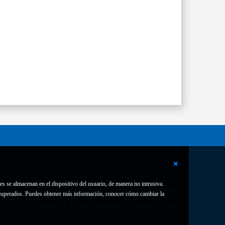
es se almacenan en el dispositivo del usuario, de manera no intrusiva.
Contacto
Declaración de accesibilidad
 recuperados. Puedes obtener más información, conocer cómo cambiar la
Aviso legal
Política de privacidad
Política de Cookies