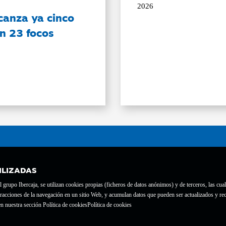
2026
canza ya cinco
on 23 focos
ILIZADAS
grupo Ibercaja, se utilizan cookies propias (ficheros de datos anónimos) y de terceros, las cual
interacciones de la navegación en un sitio Web, y acumulan datos que pueden ser actualizados y
te con el nº 1689.
n nuestra sección Política de cookies
Política de cookies