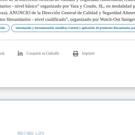
itarios - nivel básico" organizado por Vara y Coudo, SL, en modalidad pr
oza). ANUNCIO de la Dirección General de Calidad y Seguridad Alimentar
os fitosanitarios - nivel cualificado", organizado por Watch-Out Saniges
ción
información y documentación científica; Control y aplicación de productos fitosanitarios par
ook
Compartir en LinkedIn
Imprimir
RECIBE LOS