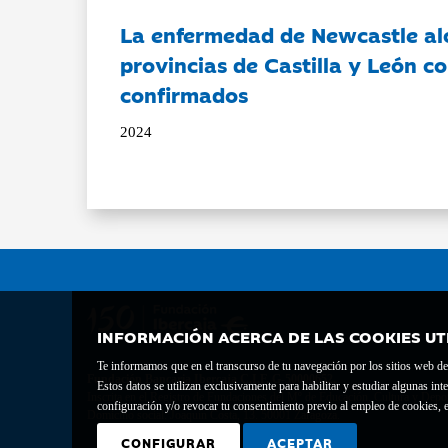
La enfermedad de Newcastle al
provincias de Castilla y León c
confirmados
2024
INFORMACIÓN ACERCA DE LAS COOKIES UT
Te informamos que en el transcurso de tu navegación por los sitios web del 
Fundación Bancaria Ibercaja C.I.F. G-50000652.
Estos datos se utilizan exclusivamente para habilitar y estudiar algunas 
Inscrita en el Registro de Fundaciones del Mº de Educación, Cultura y Depor
configuración y/o revocar tu consentimiento previo al empleo de cookies, e
Domicilio social: Joaquín Costa, 13. 50001 Zaragoza.
CONFIGURAR
ACEPTAR