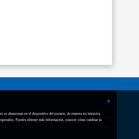
es se almacenan en el dispositivo del usuario, de manera no intrusiva.
Contacto
Declaración de accesibilidad
 recuperados. Puedes obtener más información, conocer cómo cambiar la
Aviso legal
Política de privacidad
Política de Cookies