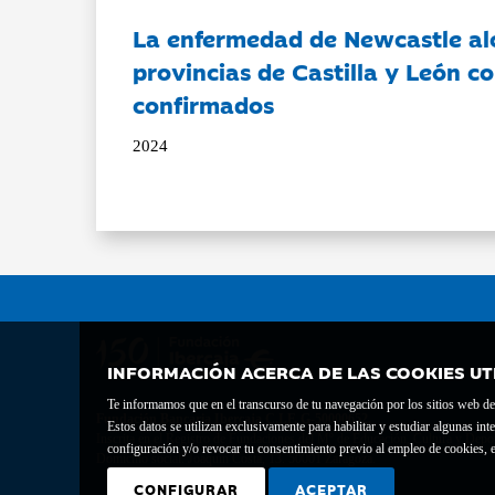
La enfermedad de Newcastle al
provincias de Castilla y León c
confirmados
2024
INFORMACIÓN ACERCA DE LAS COOKIES UT
Te informamos que en el transcurso de tu navegación por los sitios web del 
Fundación Bancaria Ibercaja C.I.F. G-50000652.
Estos datos se utilizan exclusivamente para habilitar y estudiar algunas 
Inscrita en el Registro de Fundaciones del Mº de Educación, Cultura y Depor
configuración y/o revocar tu consentimiento previo al empleo de cookies, e
Domicilio social: Joaquín Costa, 13. 50001 Zaragoza.
CONFIGURAR
ACEPTAR