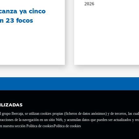
2026
canza ya cinco
on 23 focos
ILIZADAS
grupo Ibercaja, se utilizan cookies propias (ficheros de datos anónimos) y de terceros, las cual
interacciones de la navegación en un sitio Web, y acumulan datos que pueden ser actualizados y
te con el nº 1689.
n nuestra sección Política de cookies
Política de cookies