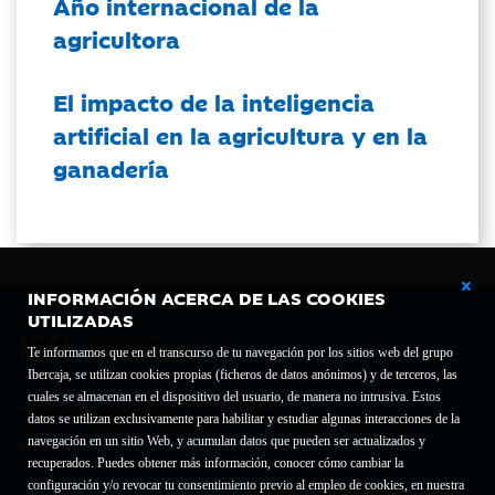
Año internacional de la
agricultora
El impacto de la inteligencia
artificial en la agricultura y en la
ganadería
INFORMACIÓN ACERCA DE LAS COOKIES
UTILIZADAS
Te informamos que en el transcurso de tu navegación por los sitios web del grupo
Ibercaja, se utilizan cookies propias (ficheros de datos anónimos) y de terceros, las
cuales se almacenan en el dispositivo del usuario, de manera no intrusiva. Estos
Fundación Bancaria Ibercaja C.I.F. G-50000652.
datos se utilizan exclusivamente para habilitar y estudiar algunas interacciones de la
Inscrita en el Registro de Fundaciones del Mº de Educación, Cultura y Deporte con el nº
navegación en un sitio Web, y acumulan datos que pueden ser actualizados y
1689.
recuperados. Puedes obtener más información, conocer cómo cambiar la
Domicilio social: Joaquín Costa, 13. 50001 Zaragoza.
configuración y/o revocar tu consentimiento previo al empleo de cookies, en nuestra
Contacto
Declaración de accesibilidad