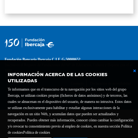
Fundación Bancaria Ibercaja C.I.F. G-50000652.
Inscrita en el Registro de Fundaciones del Mº de Educación, Cultura y Deporte con el nº
1689.
INFORMACIÓN ACERCA DE LAS COOKIES
Domicilio social: Joaquín Costa, 13. 50001 Zaragoza.
UTILIZADAS
Contacto
Declaración de accesibilidad
Te informamos que en el transcurso de tu navegación por los sitios web del grupo
Aviso legal
Política de privacidad
Política de Cookies
Ibercaja, se utilizan cookies propias (ficheros de datos anónimos) y de terceros, las
cuales se almacenan en el dispositivo del usuario, de manera no intrusiva. Estos datos
se utilizan exclusivamente para habilitar y estudiar algunas interacciones de la
navegación en un sitio Web, y acumulan datos que pueden ser actualizados y
recuperados. Puedes obtener más información, conocer cómo cambiar la configuración
y/o revocar tu consentimiento previo al empleo de cookies, en nuestra sección Política
de cookies
Política de cookies