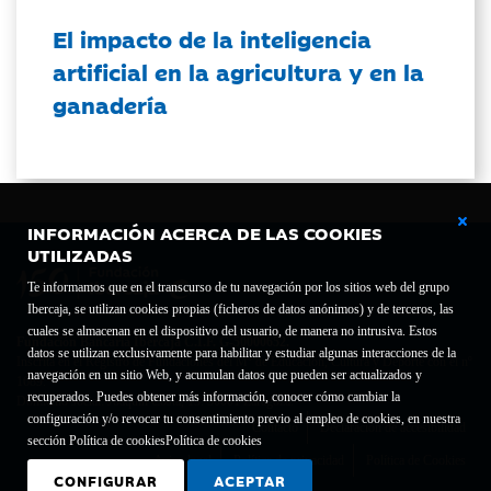
El impacto de la inteligencia
artificial en la agricultura y en la
ganadería
INFORMACIÓN ACERCA DE LAS COOKIES
UTILIZADAS
Te informamos que en el transcurso de tu navegación por los sitios web del grupo
Ibercaja, se utilizan cookies propias (ficheros de datos anónimos) y de terceros, las
cuales se almacenan en el dispositivo del usuario, de manera no intrusiva. Estos
Fundación Bancaria Ibercaja C.I.F. G-50000652.
datos se utilizan exclusivamente para habilitar y estudiar algunas interacciones de la
Inscrita en el Registro de Fundaciones del Mº de Educación, Cultura y Deporte con el nº
navegación en un sitio Web, y acumulan datos que pueden ser actualizados y
1689.
recuperados. Puedes obtener más información, conocer cómo cambiar la
Domicilio social: Joaquín Costa, 13. 50001 Zaragoza.
configuración y/o revocar tu consentimiento previo al empleo de cookies, en nuestra
Contacto
Declaración de accesibilidad
sección Política de cookies
Política de cookies
Aviso legal
Política de privacidad
Política de Cookies
CONFIGURAR
ACEPTAR