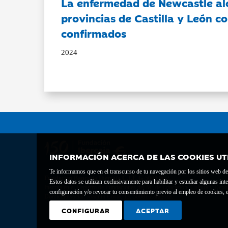
La enfermedad de Newcastle al
provincias de Castilla y León c
confirmados
2024
INFORMACIÓN ACERCA DE LAS COOKIES UT
Te informamos que en el transcurso de tu navegación por los sitios web del 
Fundación Bancaria Ibercaja C.I.F. G-50000652.
Estos datos se utilizan exclusivamente para habilitar y estudiar algunas 
Inscrita en el Registro de Fundaciones del Mº de Educación, Cultura y Depor
configuración y/o revocar tu consentimiento previo al empleo de cookies, e
Domicilio social: Joaquín Costa, 13. 50001 Zaragoza.
CONFIGURAR
ACEPTAR