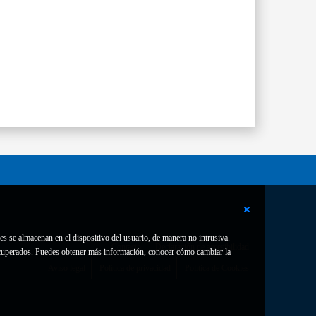
es se almacenan en el dispositivo del usuario, de manera no intrusiva.
Contacto
Declaración de accesibilidad
 recuperados. Puedes obtener más información, conocer cómo cambiar la
Aviso legal
Política de privacidad
Política de Cookies