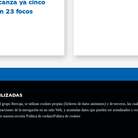
canza ya cinco
on 23 focos
ILIZADAS
grupo Ibercaja, se utilizan cookies propias (ficheros de datos anónimos) y de terceros, las cual
interacciones de la navegación en un sitio Web, y acumulan datos que pueden ser actualizados y
te con el nº 1689.
n nuestra sección Política de cookies
Política de cookies