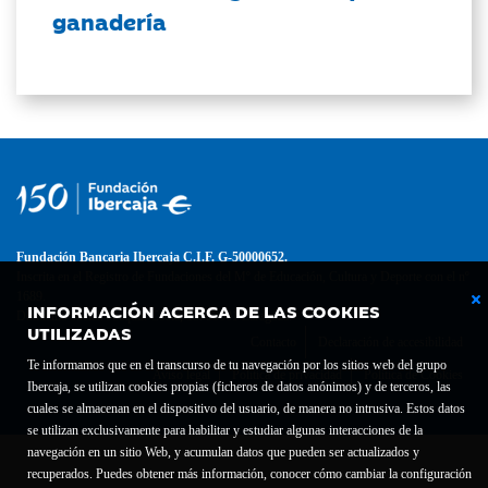
ganadería
Fundación Bancaria Ibercaja C.I.F. G-50000652.
Inscrita en el Registro de Fundaciones del Mº de Educación, Cultura y Deporte con el nº
1689.
INFORMACIÓN ACERCA DE LAS COOKIES
Domicilio social: Joaquín Costa, 13. 50001 Zaragoza.
UTILIZADAS
Contacto
Declaración de accesibilidad
Te informamos que en el transcurso de tu navegación por los sitios web del grupo
Aviso legal
Política de privacidad
Política de Cookies
Ibercaja, se utilizan cookies propias (ficheros de datos anónimos) y de terceros, las
cuales se almacenan en el dispositivo del usuario, de manera no intrusiva. Estos datos
se utilizan exclusivamente para habilitar y estudiar algunas interacciones de la
navegación en un sitio Web, y acumulan datos que pueden ser actualizados y
recuperados. Puedes obtener más información, conocer cómo cambiar la configuración