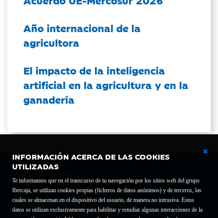
Acuerdo UE-Mercosur 2026
Año internacional de la
agricultora
El impacto de la inteligencia
artificial en la agricultura y en la
ganadería
INFORMACIÓN ACERCA DE LAS COOKIES
UTILIZADAS
Te informamos que en el transcurso de tu navegación por los sitios web del grupo
Ibercaja, se utilizan cookies propias (ficheros de datos anónimos) y de terceros, las
cuales se almacenan en el dispositivo del usuario, de manera no intrusiva. Estos
Fundación Bancaria Ibercaja C.I.F. G-50000652.
datos se utilizan exclusivamente para habilitar y estudiar algunas interacciones de la
Inscrita en el Registro de Fundaciones del Mº de Educación, Cultura y Deporte con el nº