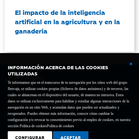
El impacto de la inteligencia
artificial en la agricultura y en la
ganadería
INFORMACIÓN ACERCA DE LAS COOKIES
UTILIZADAS
Te informamos que en el transcurso de tu navegación por los sitios web del grupo
Ibercaja, se utilizan cookies propias (ficheros de datos anónimos) y de terceros, las
cuales se almacenan en el dispositivo del usuario, de manera no intrusiva. Estos
Fundación Bancaria Ibercaja C.I.F. G-50000652.
datos se utilizan exclusivamente para habilitar y estudiar algunas interacciones de la
Inscrita en el Registro de Fundaciones del Mº de Educación, Cultura y Deporte con el nº
navegación en un sitio Web, y acumulan datos que pueden ser actualizados y
1689.
recuperados. Puedes obtener más información, conocer cómo cambiar la
Domicilio social: Joaquín Costa, 13. 50001 Zaragoza.
configuración y/o revocar tu consentimiento previo al empleo de cookies, en nuestra
Contacto
Declaración de accesibilidad
sección Política de cookies
Política de cookies
Aviso legal
Política de privacidad
Política de Cookies
CONFIGURAR
ACEPTAR