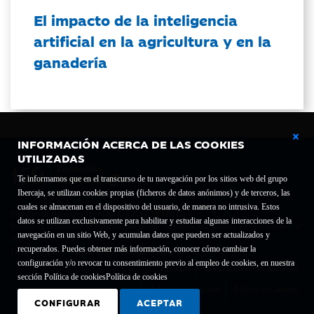
El impacto de la inteligencia
artificial en la agricultura y en la
ganadería
INFORMACIÓN ACERCA DE LAS COOKIES
UTILIZADAS
Te informamos que en el transcurso de tu navegación por los sitios web del grupo
Ibercaja, se utilizan cookies propias (ficheros de datos anónimos) y de terceros, las
cuales se almacenan en el dispositivo del usuario, de manera no intrusiva. Estos
Fundación Bancaria Ibercaja C.I.F. G-50000652.
datos se utilizan exclusivamente para habilitar y estudiar algunas interacciones de la
Inscrita en el Registro de Fundaciones del Mº de Educación, Cultura y Deporte con el nº
navegación en un sitio Web, y acumulan datos que pueden ser actualizados y
1689.
recuperados. Puedes obtener más información, conocer cómo cambiar la
Domicilio social: Joaquín Costa, 13. 50001 Zaragoza.
configuración y/o revocar tu consentimiento previo al empleo de cookies, en nuestra
Contacto
Declaración de accesibilidad
sección Política de cookies
Política de cookies
Aviso legal
Política de privacidad
Política de Cookies
CONFIGURAR
ACEPTAR