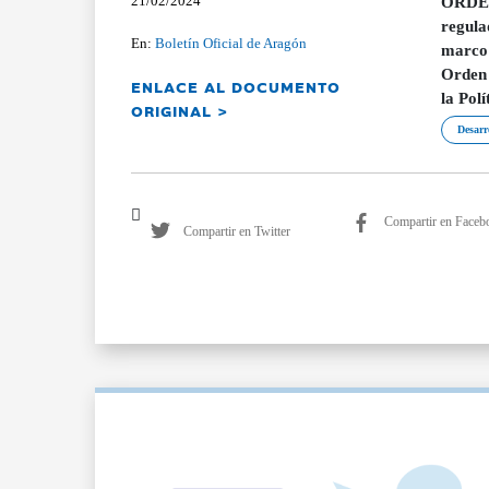
21/02/2024
ORDEN 
regula
En:
Boletín Oficial de Aragón
marco 
Orden 
ENLACE AL DOCUMENTO
la Pol
ORIGINAL >
Desarr
Compartir en Faceb
Compartir en Twitter