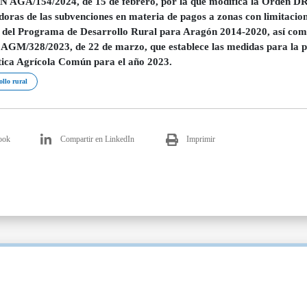
AGA/154/2024, de 15 de febrero, por la que modifica la Orden DRS/
doras de las subvenciones en materia de pagos a zonas con limitacione
del Programa de Desarrollo Rural para Aragón 2014-2020, así como 
AGM/328/2023, de 22 de marzo, que establece las medidas para la pr
ítica Agrícola Común para el año 2023.
ollo rural
ook
Compartir en LinkedIn
Imprimir