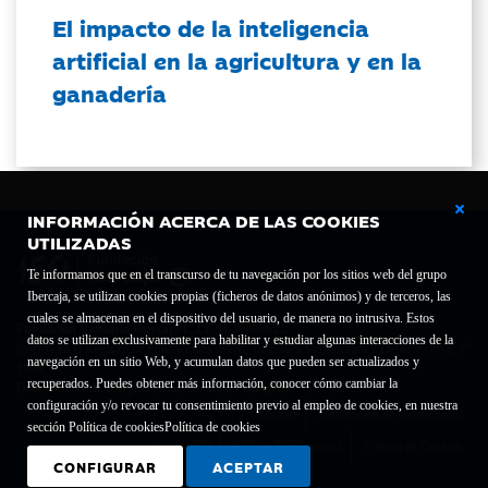
El impacto de la inteligencia
artificial en la agricultura y en la
ganadería
INFORMACIÓN ACERCA DE LAS COOKIES
UTILIZADAS
Te informamos que en el transcurso de tu navegación por los sitios web del grupo
Ibercaja, se utilizan cookies propias (ficheros de datos anónimos) y de terceros, las
cuales se almacenan en el dispositivo del usuario, de manera no intrusiva. Estos
Fundación Bancaria Ibercaja C.I.F. G-50000652.
datos se utilizan exclusivamente para habilitar y estudiar algunas interacciones de la
Inscrita en el Registro de Fundaciones del Mº de Educación, Cultura y Deporte con el nº
navegación en un sitio Web, y acumulan datos que pueden ser actualizados y
1689.
recuperados. Puedes obtener más información, conocer cómo cambiar la
Domicilio social: Joaquín Costa, 13. 50001 Zaragoza.
configuración y/o revocar tu consentimiento previo al empleo de cookies, en nuestra
Contacto
Declaración de accesibilidad
sección Política de cookies
Política de cookies
Aviso legal
Política de privacidad
Política de Cookies
CONFIGURAR
ACEPTAR