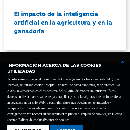
El impacto de la inteligencia
artificial en la agricultura y en la
ganadería
INFORMACIÓN ACERCA DE LAS COOKIES
UTILIZADAS
Te informamos que en el transcurso de tu navegación por los sitios web del grupo
Ibercaja, se utilizan cookies propias (ficheros de datos anónimos) y de terceros, las
cuales se almacenan en el dispositivo del usuario, de manera no intrusiva. Estos
Fundación Bancaria Ibercaja C.I.F. G-50000652.
datos se utilizan exclusivamente para habilitar y estudiar algunas interacciones de la
Inscrita en el Registro de Fundaciones del Mº de Educación, Cultura y Deporte con el nº
navegación en un sitio Web, y acumulan datos que pueden ser actualizados y
1689.
recuperados. Puedes obtener más información, conocer cómo cambiar la
Domicilio social: Joaquín Costa, 13. 50001 Zaragoza.
configuración y/o revocar tu consentimiento previo al empleo de cookies, en nuestra
Contacto
Declaración de accesibilidad
sección Política de cookies
Política de cookies
Aviso legal
Política de privacidad
Política de Cookies