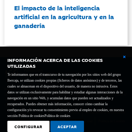
El impacto de la inteligencia
artificial en la agricultura y en la
ganadería
INFORMACIÓN ACERCA DE LAS COOKIES
UTILIZADAS
Te informamos que en el transcurso de tu navegación por los sitios web del grupo
Ibercaja, se utilizan cookies propias (ficheros de datos anónimos) y de terceros, las
cuales se almacenan en el dispositivo del usuario, de manera no intrusiva. Estos
Fundación Bancaria Ibercaja C.I.F. G-50000652.
datos se utilizan exclusivamente para habilitar y estudiar algunas interacciones de la
Inscrita en el Registro de Fundaciones del Mº de Educación, Cultura y Deporte con el nº
navegación en un sitio Web, y acumulan datos que pueden ser actualizados y
1689.
recuperados. Puedes obtener más información, conocer cómo cambiar la
Domicilio social: Joaquín Costa, 13. 50001 Zaragoza.
configuración y/o revocar tu consentimiento previo al empleo de cookies, en nuestra
Contacto
Declaración de accesibilidad
sección Política de cookies
Política de cookies
Aviso legal
Política de privacidad
Política de Cookies
CONFIGURAR
ACEPTAR