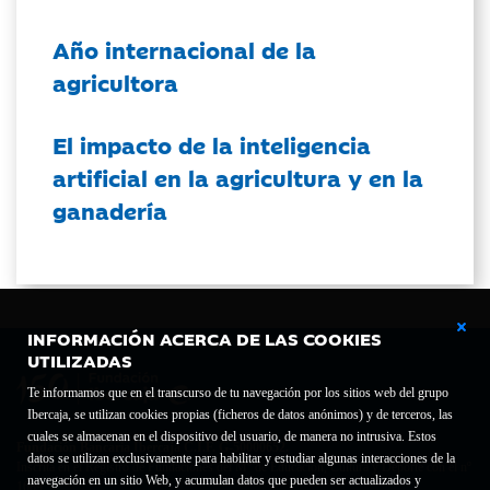
Año internacional de la
agricultora
El impacto de la inteligencia
artificial en la agricultura y en la
ganadería
INFORMACIÓN ACERCA DE LAS COOKIES
UTILIZADAS
Te informamos que en el transcurso de tu navegación por los sitios web del grupo
Ibercaja, se utilizan cookies propias (ficheros de datos anónimos) y de terceros, las
cuales se almacenan en el dispositivo del usuario, de manera no intrusiva. Estos
Fundación Bancaria Ibercaja C.I.F. G-50000652.
datos se utilizan exclusivamente para habilitar y estudiar algunas interacciones de la
Inscrita en el Registro de Fundaciones del Mº de Educación, Cultura y Deporte con el nº
navegación en un sitio Web, y acumulan datos que pueden ser actualizados y
1689.