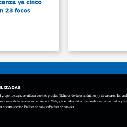
canza ya cinco
on 23 focos
ILIZADAS
grupo Ibercaja, se utilizan cookies propias (ficheros de datos anónimos) y de terceros, las cual
interacciones de la navegación en un sitio Web, y acumulan datos que pueden ser actualizados y
te con el nº 1689.
n nuestra sección Política de cookies
Política de cookies