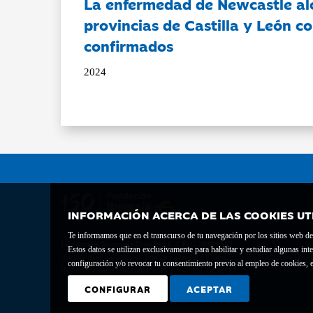
La enfermedad de Newcastle al
provincias de Castilla y León c
confirmados
2024
INFORMACIÓN ACERCA DE LAS COOKIES UT
Te informamos que en el transcurso de tu navegación por los sitios web del 
Fundación Bancaria Ibercaja C.I.F. G-50000652.
Estos datos se utilizan exclusivamente para habilitar y estudiar algunas 
Inscrita en el Registro de Fundaciones del Mº de Educación, Cultura y Depor
configuración y/o revocar tu consentimiento previo al empleo de cookies, e
Domicilio social: Joaquín Costa, 13. 50001 Zaragoza.
CONFIGURAR
ACEPTAR