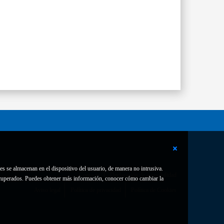
es se almacenan en el dispositivo del usuario, de manera no intrusiva.
Contacto
Declaración de accesibilidad
 recuperados. Puedes obtener más información, conocer cómo cambiar la
Aviso legal
Política de privacidad
Política de Cookies